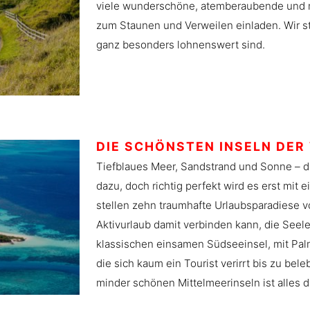
viele wunderschöne, atemberaubende und m
zum Staunen und Verweilen einladen. Wir st
ganz besonders lohnenswert sind.
DIE SCHÖNSTEN INSELN DER
Tiefblaues Meer, Sandstrand und Sonne – da
dazu, doch richtig perfekt wird es erst mi
stellen zehn traumhafte Urlaubsparadiese 
Aktivurlaub damit verbinden kann, die Seel
klassischen einsamen Südseeinsel, mit Pa
die sich kaum ein Tourist verirrt bis zu bele
minder schönen Mittelmeerinseln ist alles d