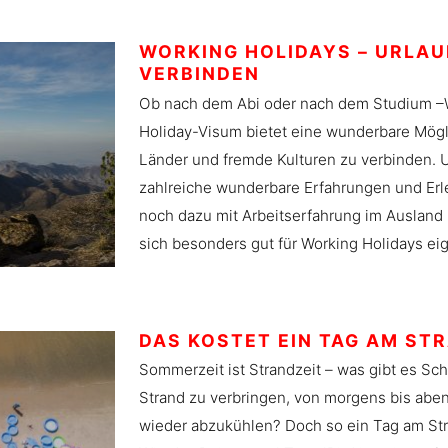
WORKING HOLIDAYS – URLAU
VERBINDEN
Ob nach dem Abi oder nach dem Studium –W
Holiday-Visum bietet eine wunderbare Mögli
Länder und fremde Kulturen zu verbinden. 
zahlreiche wunderbare Erfahrungen und Erl
noch dazu mit Arbeitserfahrung im Ausland 
sich besonders gut für Working Holidays ei
DAS KOSTET EIN TAG AM ST
Sommerzeit ist Strandzeit – was gibt es Sc
Strand zu verbringen, von morgens bis abe
wieder abzukühlen? Doch so ein Tag am St